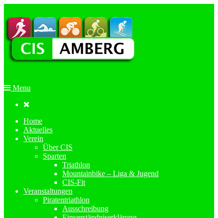
Menu

Home
Aktuelles
Verein
Über CIS
Sparten
Triathlon
Mountainbike – Liga & Jugend
CIS-Fit
Veranstaltungen
Piratentriathlon
Ausschreibung
Einverständniserklärung