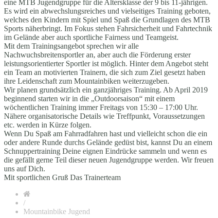
eine MTB Jugendgruppe für die Altersklasse der 9 bis 11-jährigen.
Es wird ein abwechslungsreiches und vielseitiges Training geboten,
welches den Kindern mit Spiel und Spaß die Grundlagen des MTB
Sports näherbringt. Im Fokus stehen Fahrsicherheit und Fahrtechnik
im Gelände aber auch sportliche Fairness und Teamgeist.
Mit dem Trainingsangebot sprechen wir alle
Nachwuchsbreitensportler an, aber auch die Förderung erster
leistungsorientierter Sportler ist möglich. Hinter dem Angebot steht
ein Team an motivierten Trainern, die sich zum Ziel gesetzt haben
ihre Leidenschaft zum Mountainbiken weiterzugeben.
Wir planen grundsätzlich ein ganzjähriges Training. Ab April 2019
beginnend starten wir in die „Outdoorsaison“ mit einem
wöchentlichen Training immer Freitags von 15:30 – 17:00 Uhr.
Nähere organisatorische Details wie Treffpunkt, Voraussetzungen
etc. werden in Kürze folgen.
Wenn Du Spaß am Fahrradfahren hast und vielleicht schon die ein
oder andere Runde durchs Gelände gedüst bist, kannst Du an einem
Schnuppertraining Deine eignen Eindrücke sammeln und wenn es
die gefällt gerne Teil dieser neuen Jugendgruppe werden. Wir freuen
uns auf Dich.
Mit sportlichen Gruß Das Trainerteam
/
Mountainbike Jugend