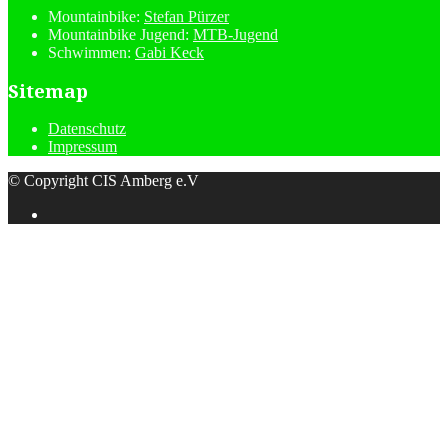
Mountainbike:
Stefan Pürzer
Mountainbike Jugend:
MTB-Jugend
Schwimmen:
Gabi Keck
Sitemap
Datenschutz
Impressum
© Copyright CIS Amberg e.V