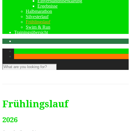
Einverständniserklärung
Ergebnisse
Halbmarathon
Silvesterlauf
Frühlingslauf
Swim & Run
Trainingsübersicht
Frühlingslauf
2026