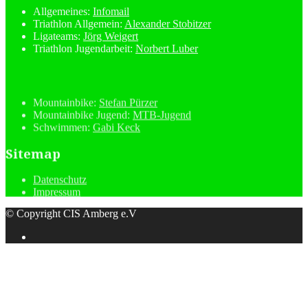
Allgemeines:
Infomail
Triathlon Allgemein:
Alexander Stobitzer
Ligateams:
Jörg Weigert
Triathlon Jugendarbeit:
Norbert Luber
Mountainbike:
Stefan Pürzer
Mountainbike Jugend:
MTB-Jugend
Schwimmen:
Gabi Keck
Sitemap
Datenschutz
Impressum
© Copyright CIS Amberg e.V